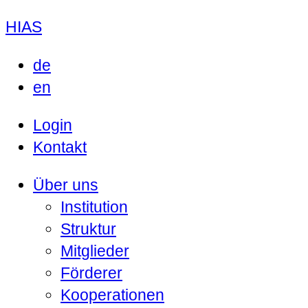
HIAS
de
en
Login
Kontakt
Über uns
Institution
Struktur
Mitglieder
Förderer
Kooperationen